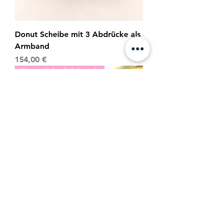
Donut Scheibe mit 3 Abdrücke als
Armband
Preis
154,00 €
Fingerabdruck Schmuck
3 Fingerabdrücke auf Donut
Scheibe als Kette-Anhänger