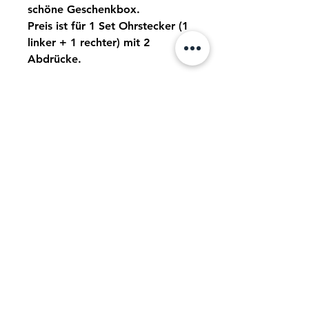
schöne Geschenkbox.
Preis ist für 1 Set Ohrstecker (1
linker + 1 rechter) mit 2
Abdrücke.
Noch keine Bewertungen
vorhanden
Jetzt die erste Bewertung abgeben.
Bewertung abgeben
Ähnliche Produkte
Fingerabdruck Schmuck
Weihnachten Edition