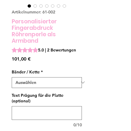
Artikelnummer: 61-002
Personalisierter
Fingerabdruck
Röhrenperle als
Armband
Das Rating beträgt 5.0 von fünf Sternen, basierend auf 2
5.0 | 2 Bewertungen
Preis
101,00 €
Bänder / Kette
*
Text Prägung für die Platte
(optional)
0/10